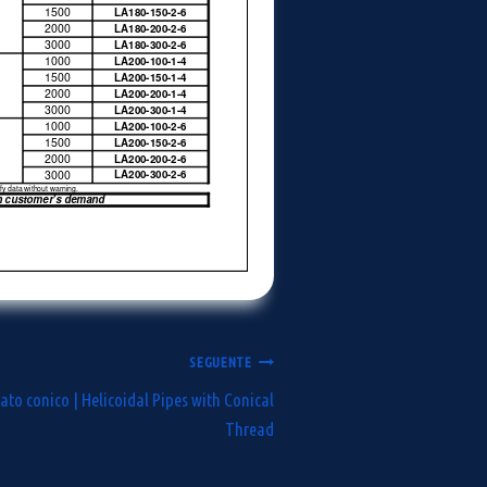
SEGUENTE
tato conico | Helicoidal Pipes with Conical
Thread