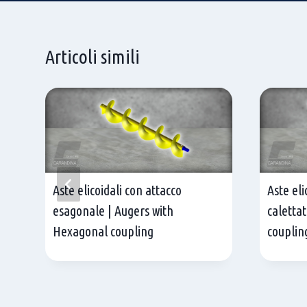
Articoli simili
pe
Aste elicoidali con attacco
Aste eli
esagonale | Augers with
caletta
Hexagonal coupling
couplin