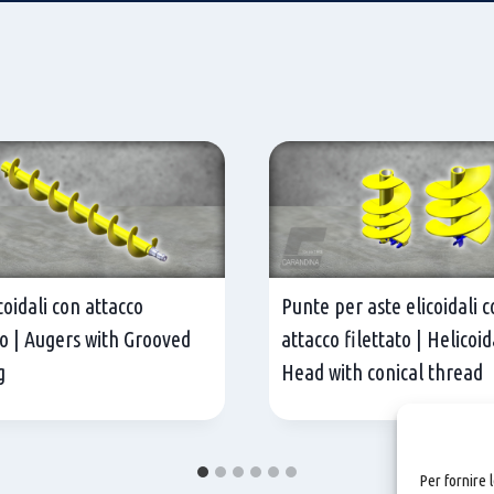
coidali con attacco
Punte per aste elicoidali 
to | Augers with Grooved
attacco filettato | Helicoi
g
Head with conical thread
Per fornire 