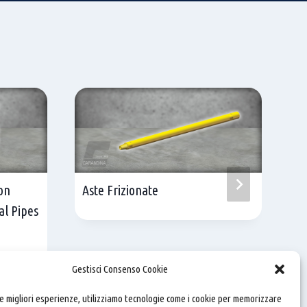
con
Aste Frizionate
Pu
dal Pipes
at
P
c
Gestisci Consenso Cookie
le migliori esperienze, utilizziamo tecnologie come i cookie per memorizzare