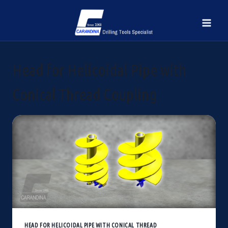
Salta
al
contenuto
Head for Helicoidal Pipe with
Conical Thread Coupling
HEAD FOR HELICOIDAL PIPE WITH CONICAL THREAD