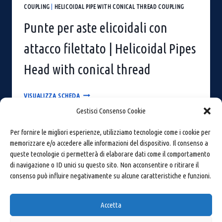
COUPLING
|
HELICOIDAL PIPE WITH CONICAL THREAD COUPLING
Punte per aste elicoidali con
attacco filettato | Helicoidal Pipes
Head with conical thread
PUNTE
VISUALIZZA SCHEDA
PER
Gestisci Consenso Cookie
ASTE
ELICOIDALI
Per fornire le migliori esperienze, utilizziamo tecnologie come i cookie per
CON
memorizzare e/o accedere alle informazioni del dispositivo. Il consenso a
ATTACCO
queste tecnologie ci permetterà di elaborare dati come il comportamento
FILETTATO
di navigazione o ID unici su questo sito. Non acconsentire o ritirare il
|
consenso può influire negativamente su alcune caratteristiche e funzioni.
HELICOIDAL
PIPES
Carandina S.r.l.
–
Via Virgiliana, 128 - 44012 Bondeno
HEAD
Accetta
(FE) Italy
WITH
Mail:
carandina@carandina.com
· P.Iva: 01369600380
CONICAL