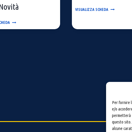
 Novità
UTENSILI
VISUALIZZA SCHEDA
PER
MICROPALO
FIERE
SCHEDA
&
NOVITÀ
Per fornire 
e/o accedere
permetterà d
questo sito.
alcune carat