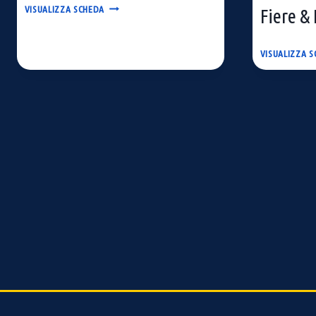
BUCKET
VISUALIZZA SCHEDA
Fiere &
FONDO
CONICO
|
VISUALIZZA 
CONICAL
BOTTOM
BUCKET