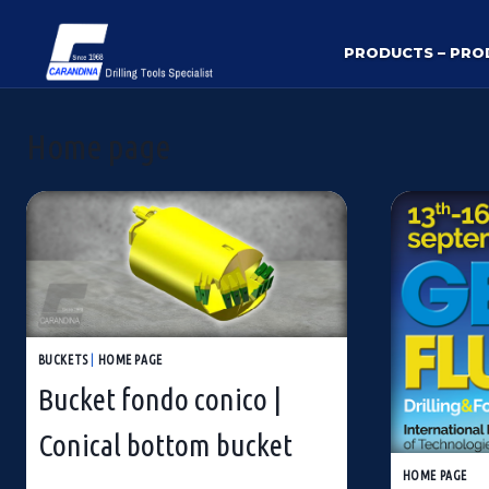
Salta
al
PRODUCTS – PRO
contenuto
Home page
BUCKETS
|
HOME PAGE
Bucket fondo conico |
Conical bottom bucket
HOME PAGE