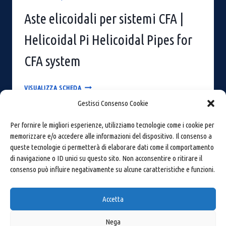
Aste elicoidali per sistemi CFA |
Helicoidal Pi Helicoidal Pipes for
CFA system
ASTE
VISUALIZZA SCHEDA
ELICOIDALI
Gestisci Consenso Cookie
PER
SISTEMI
Per fornire le migliori esperienze, utilizziamo tecnologie come i cookie per
CFA
memorizzare e/o accedere alle informazioni del dispositivo. Il consenso a
|
queste tecnologie ci permetterà di elaborare dati come il comportamento
HELICOIDAL
di navigazione o ID unici su questo sito. Non acconsentire o ritirare il
PI
consenso può influire negativamente su alcune caratteristiche e funzioni.
HELICOIDAL
PIPES
Carandina S.r.l.
–
Via Virgiliana, 128 - 44012 Bondeno
FOR
Accetta
(FE) Italy
CFA
Mail:
carandina@carandina.com
· P.Iva: 01369600380
SYSTEM
Nega
· Tel:
0532 1858163