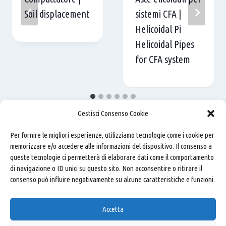
Soil displacement
sistemi CFA |
Helicoidal Pi
Helicoidal Pipes
for CFA system
Gestisci Consenso Cookie
Per fornire le migliori esperienze, utilizziamo tecnologie come i cookie per
memorizzare e/o accedere alle informazioni del dispositivo. Il consenso a
queste tecnologie ci permetterà di elaborare dati come il comportamento
di navigazione o ID unici su questo sito. Non acconsentire o ritirare il
consenso può influire negativamente su alcune caratteristiche e funzioni.
Carandina S.r.l.
–
Via Virgiliana, 128 - 44012 Bondeno
Accetta
(FE) Italy
Mail:
carandina@carandina.com
· P.Iva: 01369600380