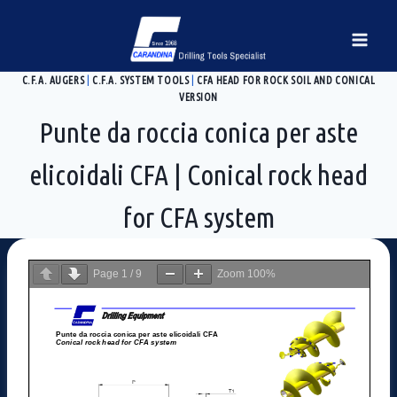
Salta
al
contenuto
C.F.A. AUGERS
|
C.F.A. SYSTEM TOOLS
|
CFA HEAD FOR ROCK SOIL AND CONICAL
VERSION
Punte da roccia conica per aste
elicoidali CFA | Conical rock head
for CFA system
Page
1
/
9
Zoom
100%