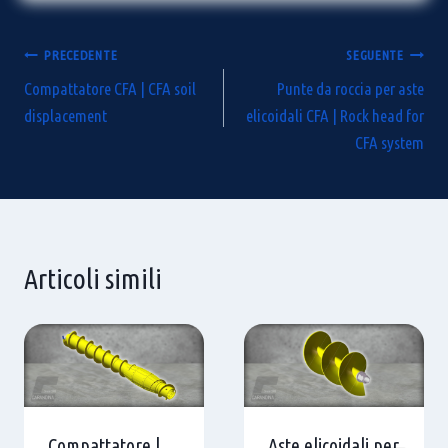
Navigazione
PRECEDENTE
SEGUENTE
Compattatore CFA | CFA soil
Punte da roccia per aste
articoli
displacement
elicoidali CFA | Rock head for
CFA system
Articoli simili
Compattatore |
Aste elicoidali per