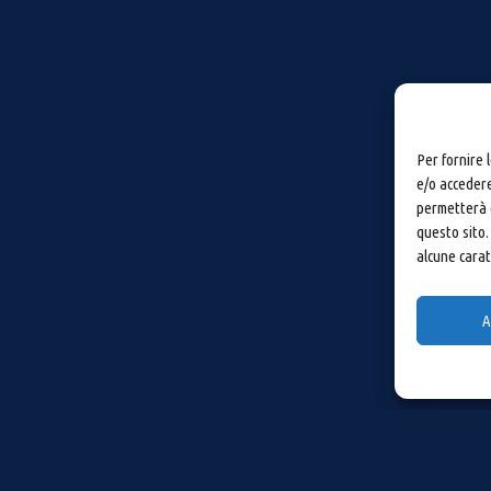
Per fornire 
e/o accedere
permetterà d
questo sito.
alcune carat
A