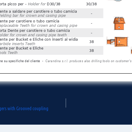
ugers with Grooved coupling